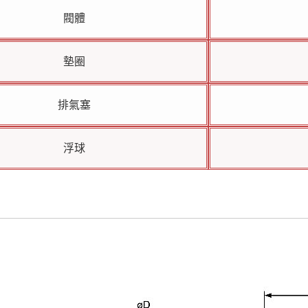
閥體
墊圈
排氣塞
浮球