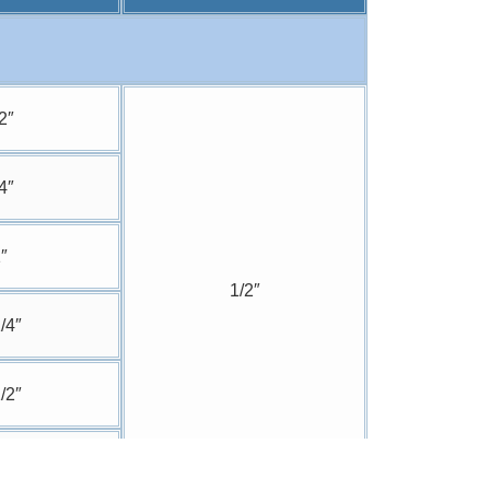
2″
4″
″
1/2″
/4″
/2″
″