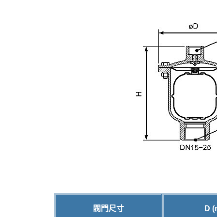
閥門尺寸
D 