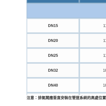
DN15
1
DN20
1
DN25
1
DN32
1
DN40
1
注意：排氣閥應垂直安裝在管道系統的高處位置
DN50
1