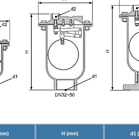
(mm)
H (mm)
d1 