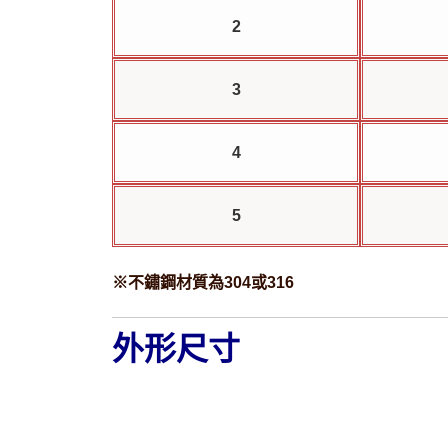
2
3
4
5
※不鏽鋼材質為304或316
外形尺寸