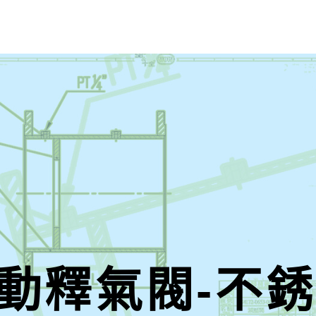
動釋氣閥-不