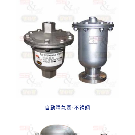
自動釋氣閥-不銹鋼