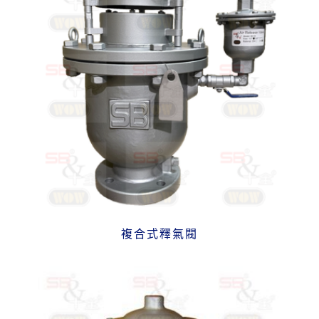
複合式釋氣閥