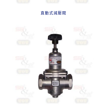
直動式減壓閥