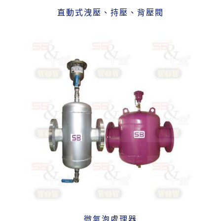
直動式洩壓、持壓、背壓閥
微氣泡處理器