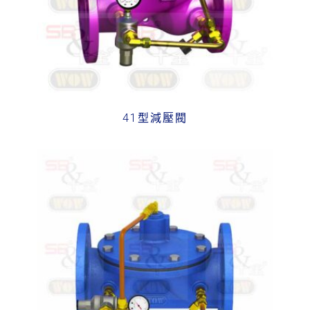
41型減壓閥