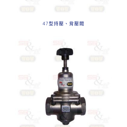
47型持壓、背壓閥