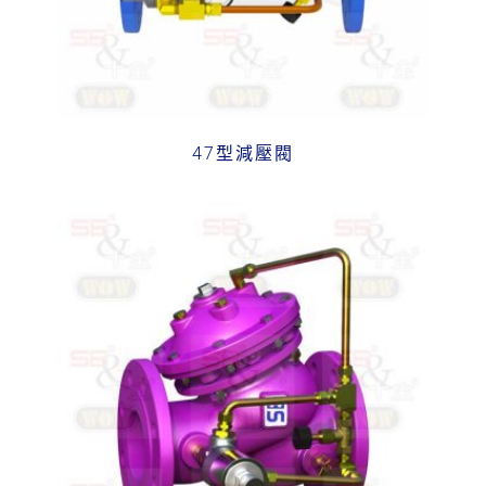
47型減壓閥